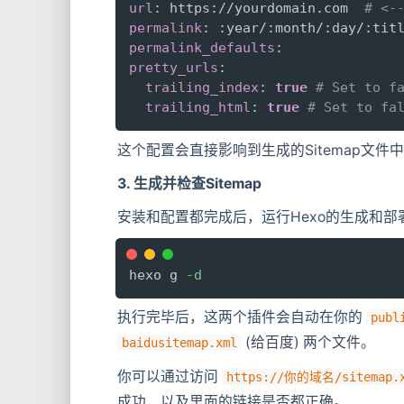
url
:
 https
:
//yourdomain.com  
# <
permalink
:
:
year/
:
month/
:
day/
:
permalink_defaults
:
pretty_urls
:
trailing_index
:
true
# Set to f
trailing_html
:
true
# Set to fa
这个配置会直接影响到生成的Sitemap文
3. 生成并检查Sitemap
安装和配置都完成后，运行Hexo的生成和部
hexo g 
-d
执行完毕后，这两个插件会自动在你的
publ
(给百度) 两个文件。
baidusitemap.xml
你可以通过访问
https://你的域名/sitemap.
成功，以及里面的链接是否都正确。