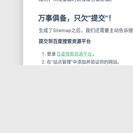
万事俱备，只欠“提交”！
生成了Sitemap之后，我们还需要主动告诉
提交到百度搜索资源平台
登录
百度搜索资源平台
。
在“站点管理”中添加并验证你的网站。
进入“普通收录” -> “资源提交”，选择“site
将你的百度Sitemap地址
https://你的域名/
提交到Google Search Console
登录
Google Search Console
。
添加并验证你的网站资源。
在左侧菜单中选择“索引” -> “站点地图”。
在“添加新的站点地图”处输入
sitemap.xm