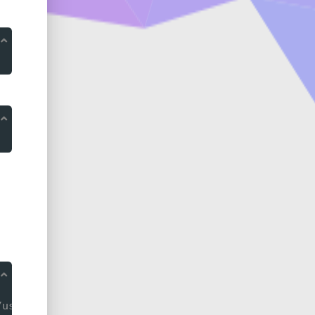
，
/username.github.io/project'