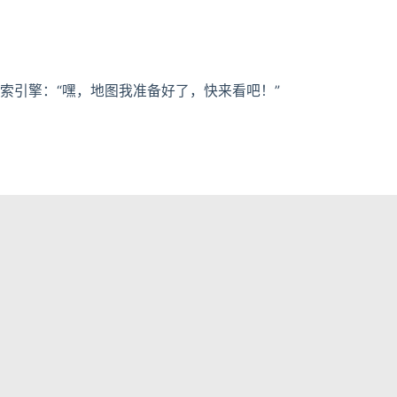
搜索引擎：“嘿，地图我准备好了，快来看吧！”
map”提交方式。
填入并提交。
baidusitemap.xml
并点击“提交”。
l