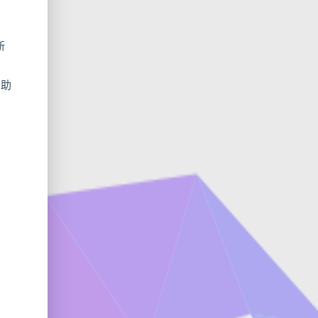
新
帮助
，