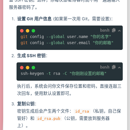
服务器密码了。
设置 Git 用户信息
(如果第一次用 Git，需要设置)：
bash
git
 config 
--global
 user.name 
"你的名字"
git
 config 
--global
 user.email 
"你的邮箱"
生成 SSH 密钥
：
bash
ssh-keygen 
-t
 rsa 
-C
"你刚刚设置的邮箱"
执行后，系统会问你文件保存位置和密码，直接连敲三
次回车，使用默认设置即可。
复制公钥
：
密钥生成后会产生两个文件：
（私钥，自己保
id_rsa
管好）和
（公钥，需要放到服务器
id_rsa.pub
上）。