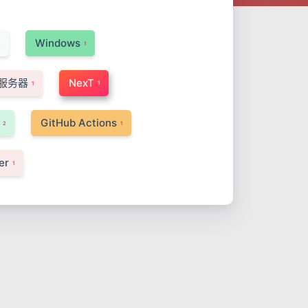
Windows
2
1
服务器
NexT
1
1
GitHub Actions
2
1
er
1