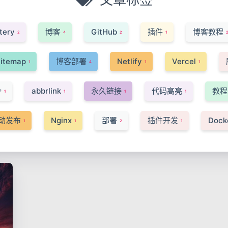
tery
博客
GitHub
插件
博客教程
2
4
2
1
itemap
博客部署
Netlify
Vercel
1
4
1
1
令
abbrlink
永久链接
代码高亮
教程
1
1
1
1
动发布
Nginx
部署
插件开发
Dock
1
1
2
1