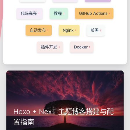
代码高亮
教程
GitHub Actions
1
2
1
自动发布
Nginx
部署
1
1
2
插件开发
Docker
1
1
Hexo + NexT 主题博客搭建与配
置指南