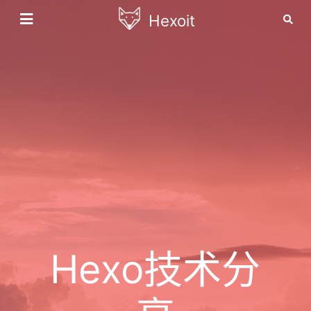
Hexoit
Hexo技术分